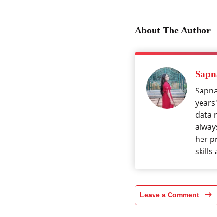
About The Author
Sapna
Sapna 
years'
data 
alway
her p
skills
Leave a Comment