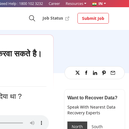
Need Help :
1800 102 3232
Career
Resources
IN
Job Status
Submit Job
करवा सकते है।
दिया था ?
Want to Recover Data?
Speak With Nearest Data
Recovery Experts
North
South