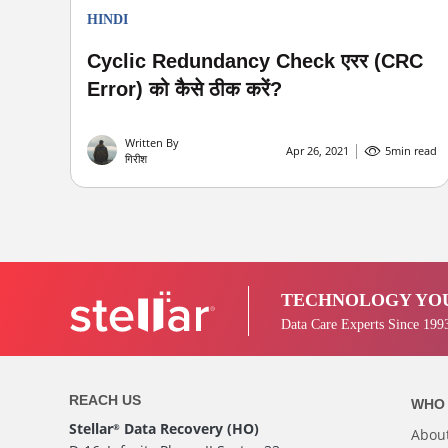
HINDI
Cyclic Redundancy Check एरर (CRC
Error) को कैसे ठीक करें?
Written By
Apr 26, 2021
5
min read
गिरीश
TECHNOLOGY YOU
Data Care Experts Since 199
REACH US
WHO 
Stellar
Data Recovery (HO)
®
Abou