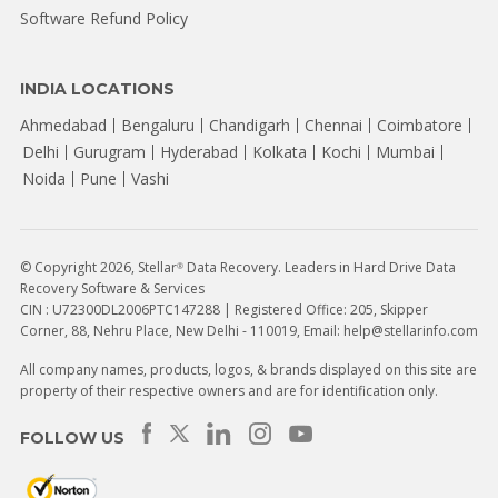
Software Refund Policy
INDIA LOCATIONS
Ahmedabad
Bengaluru
Chandigarh
Chennai
Coimbatore
Delhi
Gurugram
Hyderabad
Kolkata
Kochi
Mumbai
Noida
Pune
Vashi
© Copyright 2026, Stellar
Data Recovery. Leaders in Hard Drive Data
®
Recovery Software & Services
CIN : U72300DL2006PTC147288 | Registered Office: 205, Skipper
Corner, 88, Nehru Place, New Delhi - 110019, Email: help@stellarinfo.com
All company names, products, logos, & brands displayed on this site are
property of their respective owners and are for identification only.
FOLLOW US