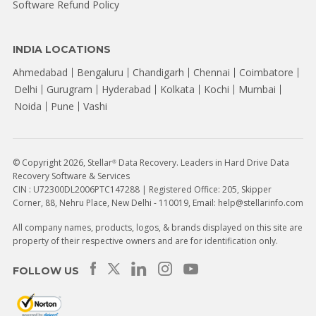
Software Refund Policy
INDIA LOCATIONS
Ahmedabad
Bengaluru
Chandigarh
Chennai
Coimbatore
Delhi
Gurugram
Hyderabad
Kolkata
Kochi
Mumbai
Noida
Pune
Vashi
© Copyright 2026, Stellar
Data Recovery. Leaders in Hard Drive Data
®
Recovery Software & Services
CIN : U72300DL2006PTC147288 | Registered Office: 205, Skipper
Corner, 88, Nehru Place, New Delhi - 110019, Email: help@stellarinfo.com
All company names, products, logos, & brands displayed on this site are
property of their respective owners and are for identification only.
FOLLOW US