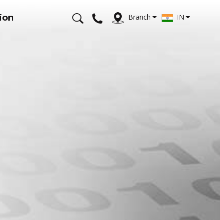
ion
Branch
IN